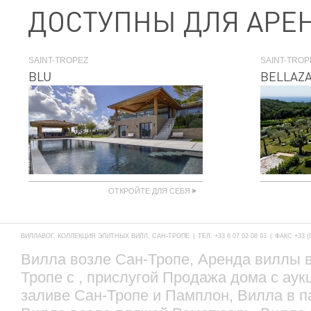
ДОСТУПНЫ ДЛЯ АРЕ
SAINT-TROPEZ
SAINT-TROP
BLU
BELLAZ
ОТКРОЙТЕ ДЛЯ СЕБЯ
ВИЛЛАВОГ, КОЛЛЕКЦИЯ ЭЛИТНЫХ ВИЛЛ, САН-ТРОПЕ
|
ТЕЛ. +33 6 07 02 08 93
|
ФАКС +33 (0
Вилла возле Сан-Тропе, Аренда виллы в
Тропе с , прислугой Продажа дома с аук
заливе Сан-Тропе и Памплон, Вилла в па